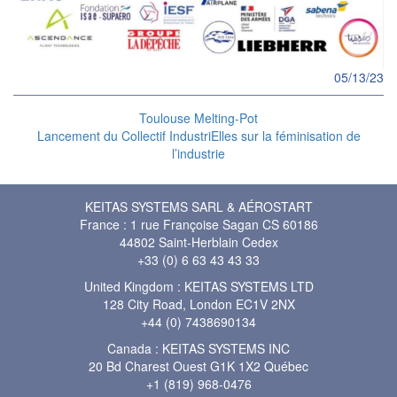
05/13/23
Toulouse Melting-Pot
Lancement du Collectif IndustriElles sur la féminisation de
l’industrie
KEITAS SYSTEMS SARL & AÉROSTART
France : 1 rue Françoise Sagan CS 60186
44802 Saint-Herblain Cedex
+33 (0) 6 63 43 43 33
United Kingdom : KEITAS SYSTEMS LTD
128 City Road, London EC1V 2NX
+44 (0) 7438690134
Canada : KEITAS SYSTEMS INC
20 Bd Charest Ouest G1K 1X2 Québec
+1 (819) 968-0476