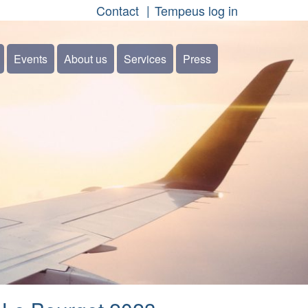
Contact
Tempeus log in
Events
About us
Services
Press