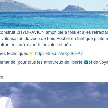
 construit L’HYDRAVION amphibie à foils et ailes rétra
 valorisation du vécu de Loïc Pochet en tant que pilote 
nfrontées aux experts navales et aéro.
iques techniques
https://lnkd.in/eKp46HA7
mande, pour tous les amoureux de liberté
et de voy
ce