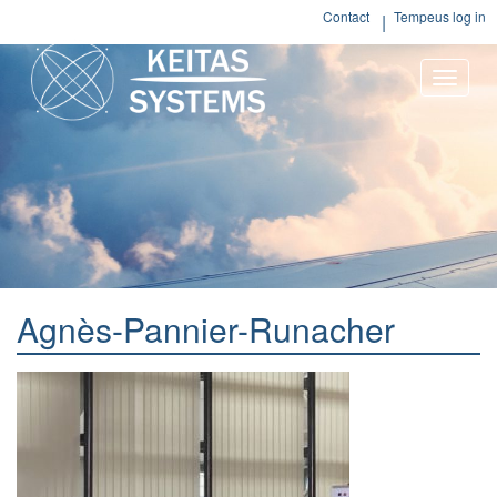
Contact
Tempeus log in
Toggle
naviga
Agnès-Pannier-Runacher