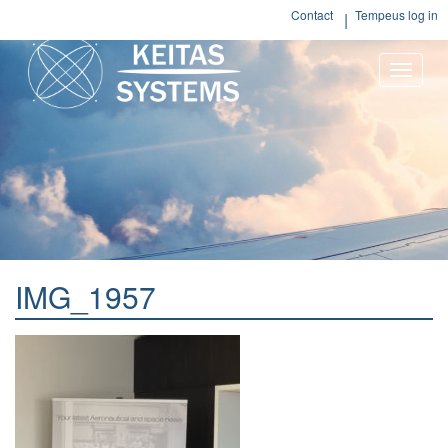
Contact
Tempeus log in
Toggle
naviga
IMG_1957