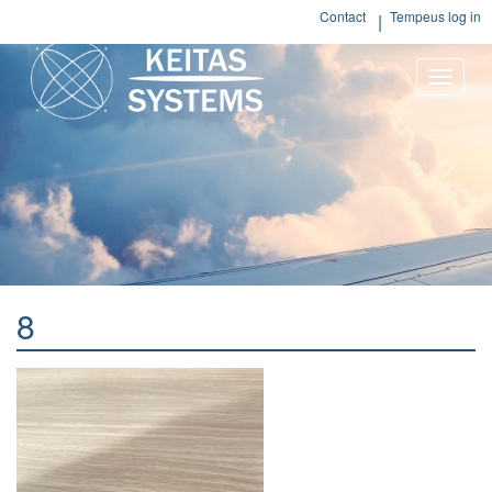
Contact
Tempeus log in
Toggle
naviga
8