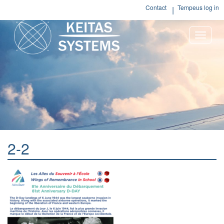
Contact
Tempeus log in
Toggle
naviga
2-2